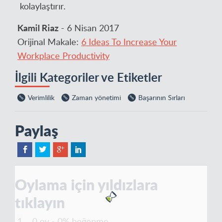
kolaylaştırır.
Kamil Riaz
- 6 Nisan 2017
Orijinal Makale:
6 Ideas To Increase Your
Workplace Productivity
İlgili Kategoriler ve Etiketler
Verimlilik
Zaman yönetimi
Başarının Sırları
Paylaş
Oylama için yıldızlara
tıklayın
0 oy - 0% beğenme